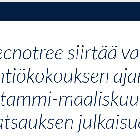
ecnotree siirtää v
htiökokouksen aj
atammi-maaliskuu
atsauksen julkaisu