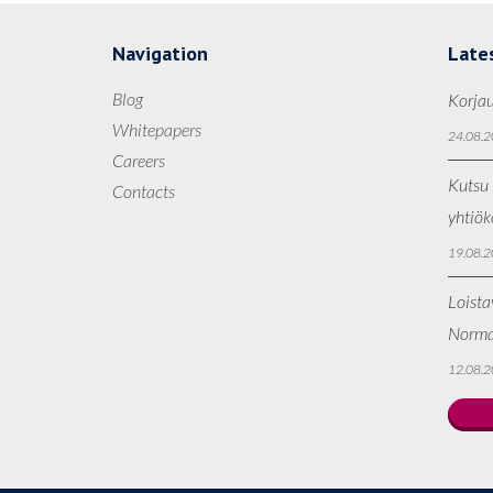
Navigation
Late
Blog
Korjau
Whitepapers
24.08.2
Careers
Kutsu 
Contacts
yhtiö
19.08.2
Loista
Norma
12.08.2