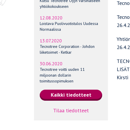
Kutsu Tecnotree Oyj:n varsinaiseen
Tecno
yhtiökokoukseen
Tecno
12.08.2020
Loistava Puolivuotistulos Uudessa
26.4.
Normaalissa
Yhtiön
13.07.2020
26.4.
Tecnotree Corporation - Johdon
liiketoimet - Ketkar
TECN
30.06.2020
LISÄT
Tecnotree voitti uuden 11
miljoonan dollarin
Kirsti
toimitussopimuksen
Tilaa tiedotteet