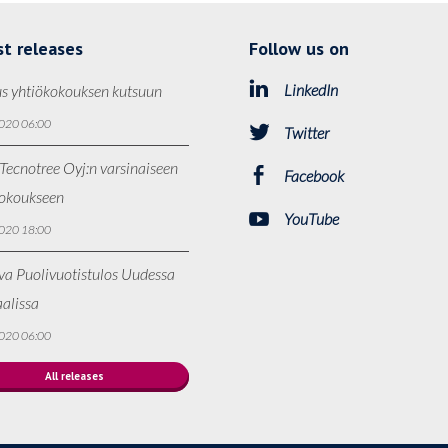
st releases
Follow us on
LinkedIn
s yhtiökokouksen kutsuun
020 06:00
Twitter
Tecnotree Oyj:n varsinaiseen
Facebook
kokoukseen
YouTube
020 18:00
va Puolivuotistulos Uudessa
alissa
020 06:00
All releases