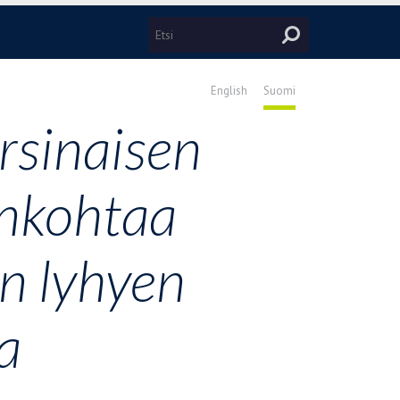
English
Suomi
arsinaisen
ankohtaa
n lyhyen
a