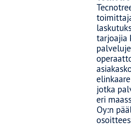
Tecnotree
toimittaj
laskutuks
tarjoajia
palveluje
operaatto
asiakask
elinkaare
jotka pal
eri maas
Oy:n pääl
osoittee