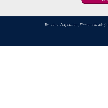
All r
Tecnotree Corporation, Finnoonniitynkuj