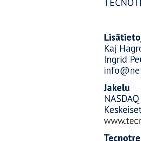
TECNOTR
Lisätieto
Kaj Hagr
Ingrid Pe
info@netp
Jakelu
NASDAQ 
Keskeiset
www.tec
Tecnotre