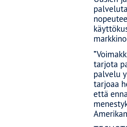
palveluta
nopeuteen
käyttökus
markkinoi
”Voimakka
tarjota p
palvelu y
tarjoaa 
että enn
menestyk
Amerikan