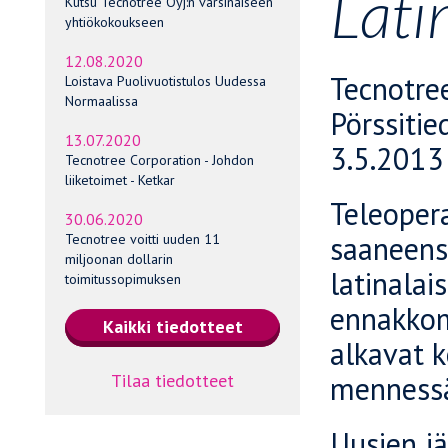
Lati
Kutsu Tecnotree Oyj:n varsinaiseen
yhtiökokoukseen
12.08.2020
Tecnotre
Loistava Puolivuotistulos Uudessa
Normaalissa
Pörssitie
13.07.2020
3.5.2013
Tecnotree Corporation - Johdon
liiketoimet - Ketkar
Teleopera
30.06.2020
saaneensa
Tecnotree voitti uuden 11
miljoonan dollarin
latinalai
toimitussopimuksen
ennakkom
alkavat 
Tilaa tiedotteet
menness
Uusien j