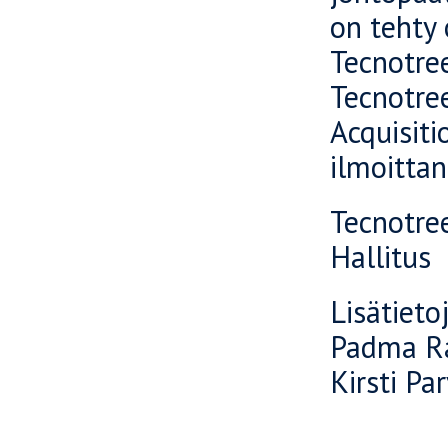
on tehty 
Tecnotre
Tecnotree
Acquisiti
ilmoittan
Tecnotre
Hallitus
Lisätieto
Padma Ra
Kirsti Pa