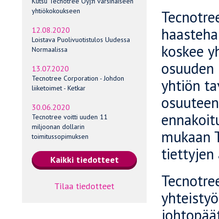
Kutsu Tecnotree Oyj:n varsinaiseen
yhtiökokoukseen
Tecnotree
haasteha
12.08.2020
Loistava Puolivuotistulos Uudessa
koskee yh
Normaalissa
osuuden 
13.07.2020
Tecnotree Corporation - Johdon
yhtiön ta
liiketoimet - Ketkar
osuuteen,
30.06.2020
ennakoitu
Tecnotree voitti uuden 11
miljoonan dollarin
mukaan Te
toimitussopimuksen
tiettyjen
Tecnotree
Tilaa tiedotteet
yhteistyö
johtopäät