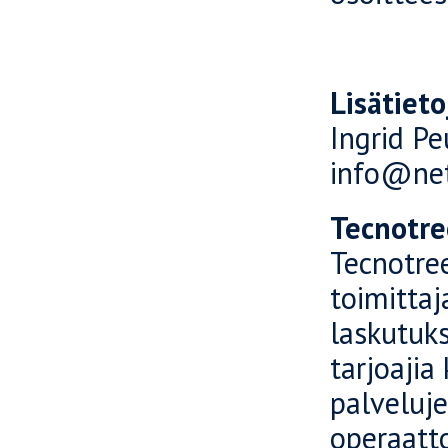
Lisätieto
Ingrid Pe
info@netp
Tecnotre
Tecnotree
toimittaj
laskutuks
tarjoajia
palveluje
operaatto