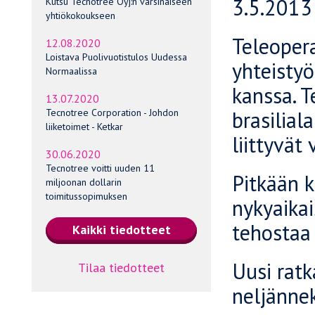
3.5.2013
Kutsu Tecnotree Oyj:n varsinaiseen
yhtiökokoukseen
Teleopera
12.08.2020
Loistava Puolivuotistulos Uudessa
yhteisty
Normaalissa
kanssa. 
13.07.2020
brasilial
Tecnotree Corporation - Johdon
liiketoimet - Ketkar
liittyvät
30.06.2020
Tecnotree voitti uuden 11
Pitkään 
miljoonan dollarin
toimitussopimuksen
nykyaikai
tehostaa 
Uusi rat
Tilaa tiedotteet
neljänne