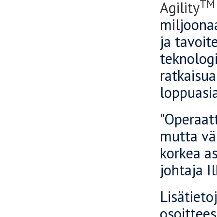
TM
Agility
miljoonaa
ja tavoit
teknologi
ratkaisu
loppuasi
"Operaat
mutta väh
korkea as
johtaja I
Lisätieto
osoittee