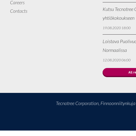
Careers
Kutsu Tecnotree O
Contacts
yhtiökokoukseen
19.08.2020 18:00
Loistava Puolivu
Normaalissa
12.08.2020 06:00
All r
Tecnotree Corporation, Finnoonniitynkuj