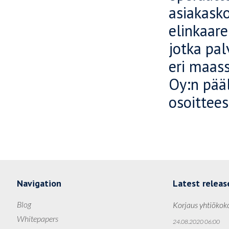
asiakask
elinkaare
jotka pal
eri maas
Oy:n pääl
osoittee
Navigation
Latest releas
Blog
Korjaus yhtiökok
Whitepapers
24.08.2020 06:00