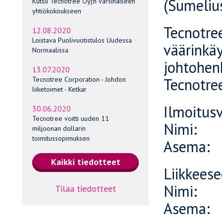
(Sumeliu
Kutsu Tecnotree Oyj:n varsinaiseen
yhtiökokoukseen
Tecnotre
12.08.2020
Loistava Puolivuotistulos Uudessa
väärinkä
Normaalissa
johtohenk
13.07.2020
Tecnotree
Tecnotree Corporation - Johdon
liiketoimet - Ketkar
Ilmoitusv
30.06.2020
Tecnotree voitti uuden 11
Nimi: 
miljoonan dollarin
toimitussopimuksen
Asema: 
Liikkeese
Nimi: 
Tilaa tiedotteet
Asema: 