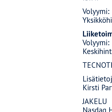
Voly
Yksik
Liiketoi
Voly
Kesk
TECNOTR
Lisätieto
Kirsti Pa
JAKELU
Nasdaq H