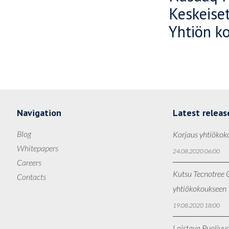
Keskeiset
Yhtiön k
Navigation
Latest releas
Blog
Korjaus yhtiökok
Whitepapers
24.08.2020 06:00
Careers
Kutsu Tecnotree O
Contacts
yhtiökokoukseen
19.08.2020 18:00
Loistava Puolivu