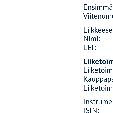
Ensimmäi
Viitenu
Liikkeese
Nimi: 
LEI: 
Liiketoim
Liiketo
Kauppa
Liiket
Instru
ISI