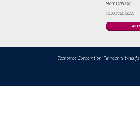
Normaalissa
12.08.2020 06:00
All r
Tecnotree Corporation, Finnoonniitynkuj