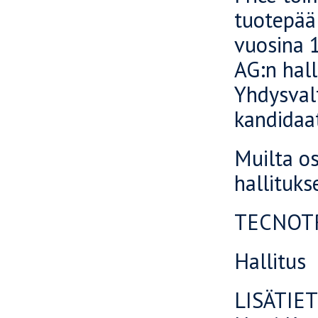
tuotepää
vuosina 
AG:n hal
Yhdysvalt
kandidaat
Muilta os
hallituk
TECNOTR
Hallitus
LISÄTIE