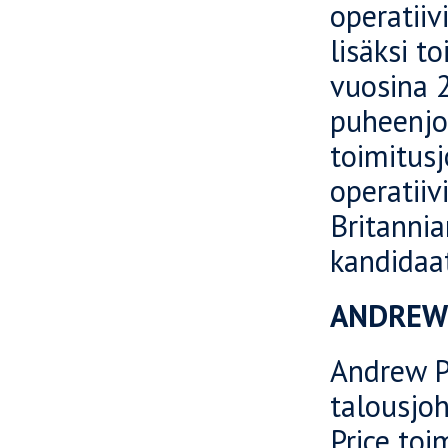
operatii
lisäksi 
vuosina 
puheenjo
toimitus
operatii
Britanni
kandidaat
ANDREW 
Andrew Pr
talousjo
Price toi