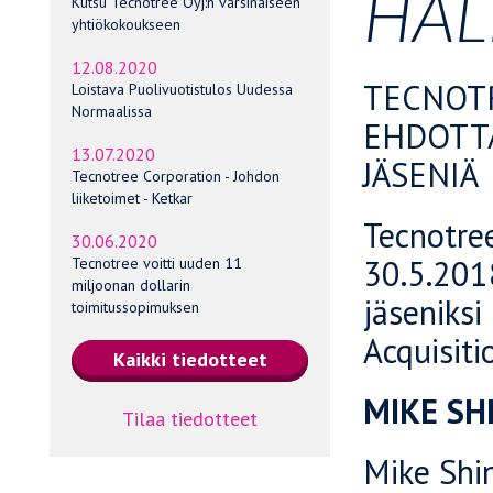
HAL
Kutsu Tecnotree Oyj:n varsinaiseen
yhtiökokoukseen
12.08.2020
TECNOTR
Loistava Puolivuotistulos Uudessa
Normaalissa
EHDOTT
13.07.2020
JÄSENIÄ
Tecnotree Corporation - Johdon
liiketoimet - Ketkar
Tecnotree
30.06.2020
30.5.2018
Tecnotree voitti uuden 11
miljoonan dollarin
jäseniksi
toimitussopimuksen
Acquisiti
MIKE SH
Tilaa tiedotteet
Mike Shi