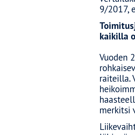
9/2017, e
Toimitus
kaikilla 
Vuoden 2
rohkaisevi
raiteilla
heikoimmi
haasteell
merkitsi 
Liikevaih