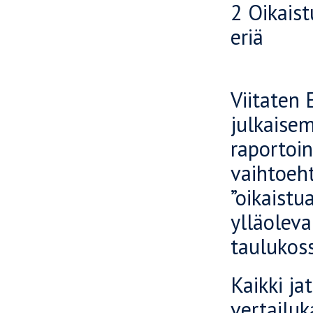
2 Oikaist
eriä
Viitaten
julkaisem
raportoin
vaihtoeht
”oikaist
ylläoleva
taulukoss
Kaikki ja
vertailu