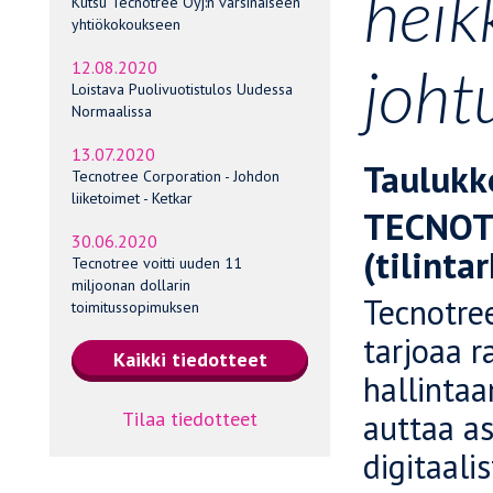
heik
Kutsu Tecnotree Oyj:n varsinaiseen
yhtiökokoukseen
joht
12.08.2020
Loistava Puolivuotistulos Uudessa
Normaalissa
13.07.2020
Taulukko
Tecnotree Corporation - Johdon
liiketoimet - Ketkar
TECNOTR
30.06.2020
(tilint
Tecnotree voitti uuden 11
miljoonan dollarin
Tecnotree
toimitussopimuksen
tarjoaa r
hallintaa
Tilaa tiedotteet
auttaa as
digitaali