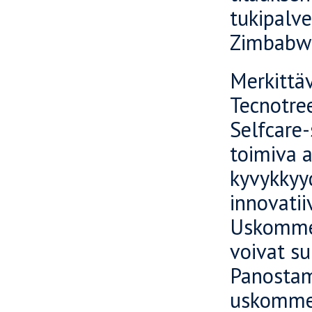
tukipalv
Zimbabw
Merkittäv
Tecnotre
Selfcare-
toimiva a
kyvykkyy
innovatii
Uskomme 
voivat su
Panostam
uskomme 