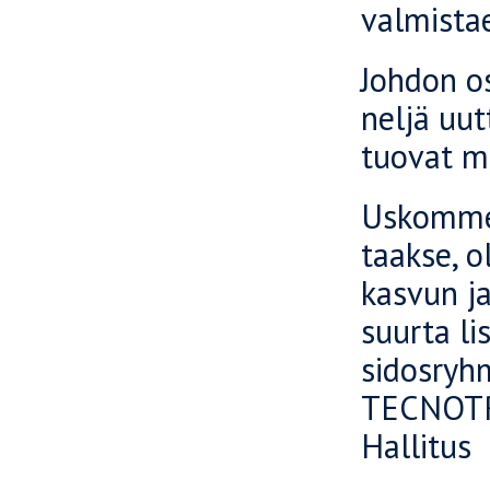
valmistae
Johdon o
neljä uut
tuovat me
Uskomme,
taakse, 
kasvun j
suurta li
sidosryh
TECNOTR
Hallitus