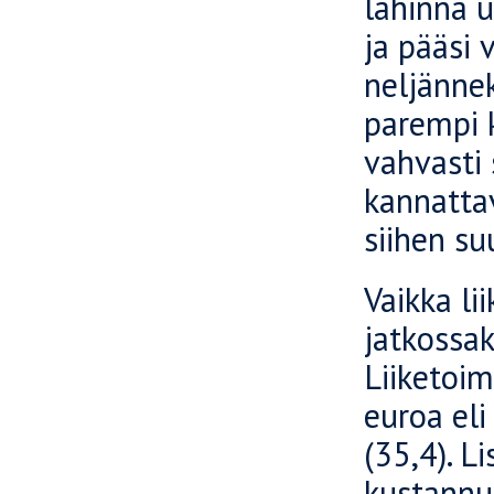
lähinnä u
ja pääsi
neljännek
parempi 
vahvasti 
kannattav
siihen su
Vaikka li
jatkossa
Liiketoim
euroa el
(35,4). L
kustannus