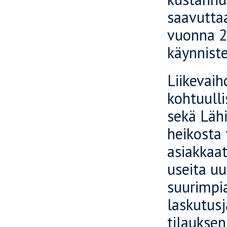
saavuttaa
vuonna 20
käynniste
Liikevai
kohtuulli
sekä Lähi
heikosta 
asiakkaat
useita uu
suurimpia
laskutus
tilaukse