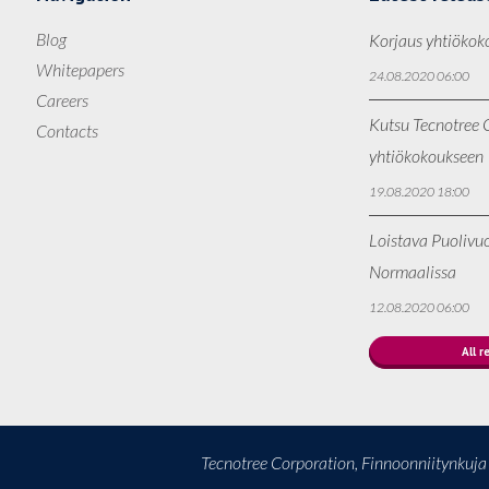
Blog
Korjaus yhtiökok
Whitepapers
24.08.2020 06:00
Careers
Kutsu Tecnotree O
Contacts
yhtiökokoukseen
19.08.2020 18:00
Loistava Puolivu
Normaalissa
12.08.2020 06:00
All r
Tecnotree Corporation, Finnoonniitynkuj