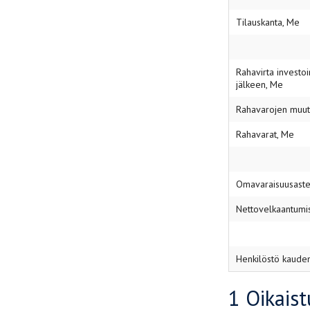
Tilauskanta, Me
Rahavirta investoi
jälkeen, Me
Rahavarojen muut
Rahavarat, Me
Omavaraisuusast
Nettovelkaantumi
Henkilöstö kaude
1 Oikaist