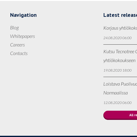
Navigation
Latest releas
Blog
Korjaus yhtiökok
Whitepapers
24.08.2020 06:00
Careers
Kutsu Tecnotree O
Contacts
yhtiökokoukseen
19.08.2020 18:00
Loistava Puolivu
Normaalissa
12.08.2020 06:00
All r